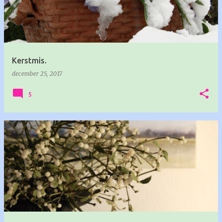
t
s
Kerstmis.
december 25, 2017
5